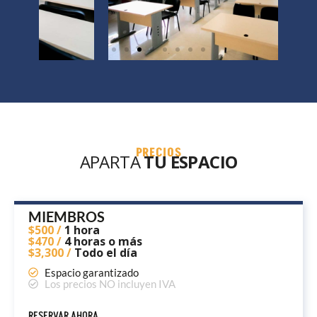
PRECIOS
APARTA
TU ESPACIO
MIEMBROS
$500 /
1 hora
$470 /
4 horas o más
$3,300 /
Todo el día
Espacio garantizado
Los precios NO incluyen IVA
RESERVAR AHORA