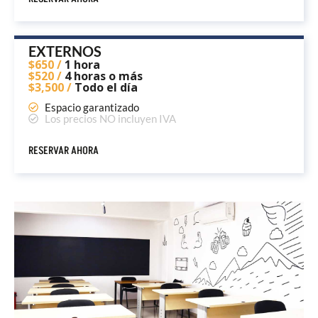
EXTERNOS
$650 /
1 hora
$520 /
4 horas o más
$3,500 /
Todo el día
Espacio garantizado
Los precios NO incluyen IVA
RESERVAR AHORA